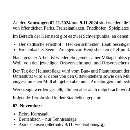
An den
Samstagen 02.11.2024
und
9.11.2024
sind wieder alle
von öffentlichen Parks, Freizeitanlagen, Friedhöfen, Spielplät
Im Bereich der Kernstadt gibt es zwei Schwerpunkte, an denen
Der städtische Friedhof – Hecken schneiden, Laub beseitigen
Breitenbacher Seen – Anlegen von Benjeshecken (Treffpunkt
Nach getaner Arbeit ist wieder ein gemeinsamer Mittagsimbiss ge
Wohl von den jeweiligen Ortsvorstehrinnen und Ortsvorstehern o
Der Tag der Heimatpflege wird vom Bau- und Planungsamt der St
Unterstützt wird er dabei von den Ortsvorstehern sowie den Mit
eingesammelten Müll ab, geben aber auch Anleitungen und bed
Werkzeuge werden gestellt, können aber auch mitgebracht werden
Folgende Termin sind in den Stadtteilen geplant:
02. November:
Bebra Kernstadt
Breitenbach – nur Tennisanlage
Asmushausen (alternativ 9.11. wetterabhängig)