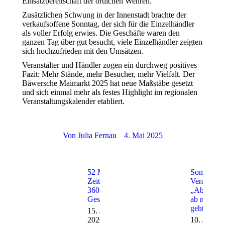
Einsatzbereitschaft der örtlichen Wehren.
Zusätzlichen Schwung in der Innenstadt brachte der
verkaufsoffene Sonntag, der sich für die Einzelhändler
als voller Erfolg erwies. Die Geschäfte waren den
ganzen Tag über gut besucht, viele Einzelhändler zeigten
sich hochzufrieden mit den Umsätzen.
Veranstalter und Händler zogen ein durchweg positives
Fazit: Mehr Stände, mehr Besucher, mehr Vielfalt. Der
Bäwersche Maimarkt 2025 hat neue Maßstäbe gesetzt
und sich einmal mehr als festes Highlight im regionalen
Veranstaltungskalender etabliert.
Von
Julia Fernau
4. Mai 2025
52 Meter
Sommer-
Zeitung,
Veranstalt
360 Meter
„Ab in die
Geschichte
ab nach B
geht an den
15. Juli
2026
10. Juli 2